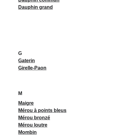
Dauphin grand
G
Gaterin
Girelle-Paon
M
Maigre
Mérou à points bleus
Mérou bronzé
Mérou loutre
Mombin