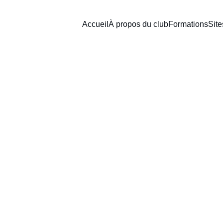
Accueil
À propos du club
Formations
Site
Contacts
+225 07 007 700 40
info.gersma@gmail.com